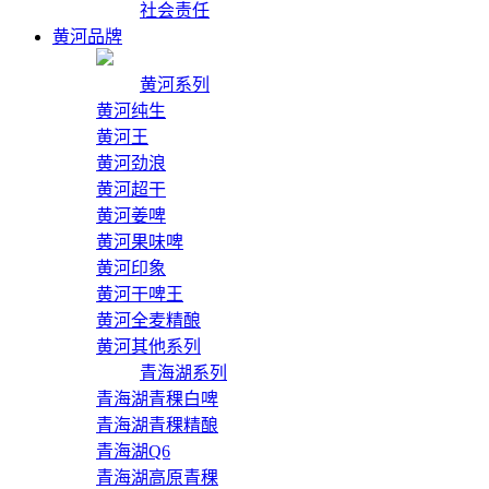
社会责任
黄河品牌
黄河系列
黄河纯生
黄河王
黄河劲浪
黄河超干
黄河姜啤
黄河果味啤
黄河印象
黄河干啤王
黄河全麦精酿
黄河其他系列
青海湖系列
青海湖青稞白啤
青海湖青稞精酿
青海湖Q6
青海湖高原青稞