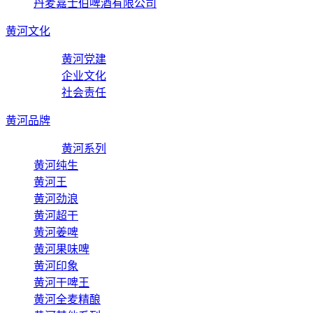
丹麦嘉士伯啤酒有限公司
黄河文化
黄河党建
企业文化
社会责任
黄河品牌
黄河系列
黄河纯生
黄河王
黄河劲浪
黄河超干
黄河姜啤
黄河果味啤
黄河印象
黄河干啤王
黄河全麦精酿