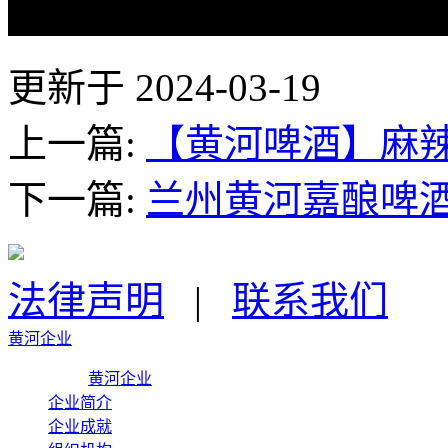
更新于 2024-03-19
上一篇:
【黄河啤酒】麻辣
下一篇:
兰州黄河嘉酿啤酒
法律声明
|
联系我们
黄河企业
黄河企业
企业简介
企业成就