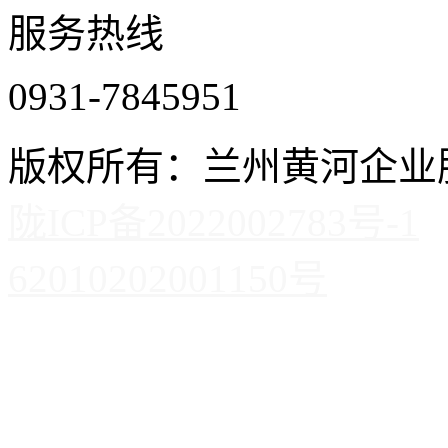
服务热线
0931-7845951
版权所有：兰州黄河企
陇ICP备2022002783号-1
62010202001150号