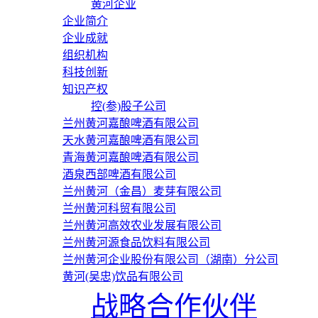
黄河企业
企业简介
企业成就
组织机构
科技创新
知识产权
控(参)股子公司
兰州黄河嘉酿啤酒有限公司
天水黄河嘉酿啤酒有限公司
青海黄河嘉酿啤酒有限公司
酒泉西部啤酒有限公司
兰州黄河（金昌）麦芽有限公司
兰州黄河科贸有限公司
兰州黄河高效农业发展有限公司
兰州黄河源食品饮料有限公司
兰州黄河企业股份有限公司（湖南）分公司
黄河(吴忠)饮品有限公司
战略合作伙伴