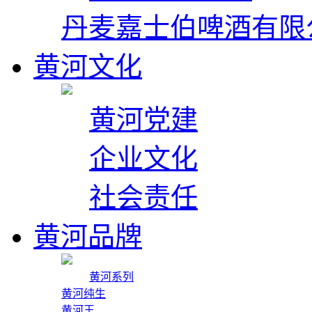
丹麦嘉士伯啤酒有限
黄河文化
黄河党建
企业文化
社会责任
黄河品牌
黄河系列
黄河纯生
黄河王