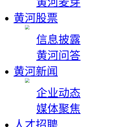
黄河麦芽
黄河股票
信息披露
黄河问答
黄河新闻
企业动态
媒体聚焦
人才招聘