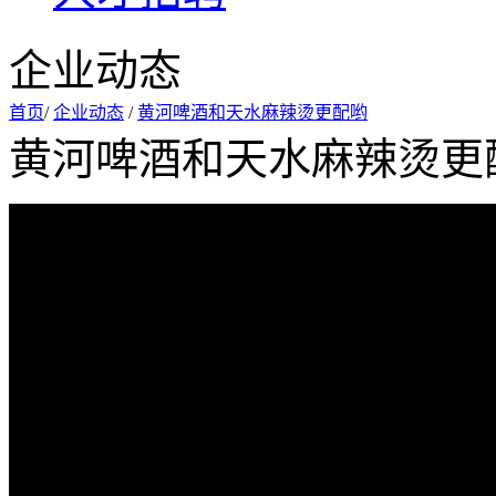
企业动态
首页
/
企业动态
/
黄河啤酒和天水麻辣烫更配哟
黄河啤酒和天水麻辣烫更