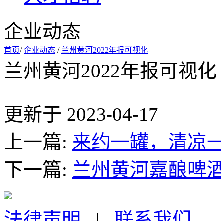
企业动态
首页
/
企业动态
/
兰州黄河2022年报可视化
兰州黄河2022年报可视化
更新于 2023-04-17
上一篇:
来约一罐，清凉一
下一篇:
兰州黄河嘉酿啤酒
法律声明
|
联系我们