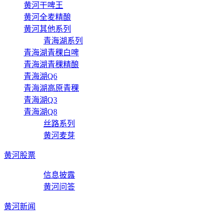
黄河干啤王
黄河全麦精酿
黄河其他系列
青海湖系列
青海湖青稞白啤
青海湖青稞精酿
青海湖Q6
青海湖高原青稞
青海湖Q3
青海湖Q8
丝路系列
黄河麦芽
黄河股票
信息披露
黄河问答
黄河新闻