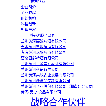
黄河企业
企业简介
企业成就
组织机构
科技创新
知识产权
控(参)股子公司
兰州黄河嘉酿啤酒有限公司
天水黄河嘉酿啤酒有限公司
青海黄河嘉酿啤酒有限公司
酒泉西部啤酒有限公司
兰州黄河（金昌）麦芽有限公司
兰州黄河科贸有限公司
兰州黄河高效农业发展有限公司
兰州黄河源食品饮料有限公司
兰州黄河企业股份有限公司（湖南）分公司
黄河(吴忠)饮品有限公司
战略合作伙伴