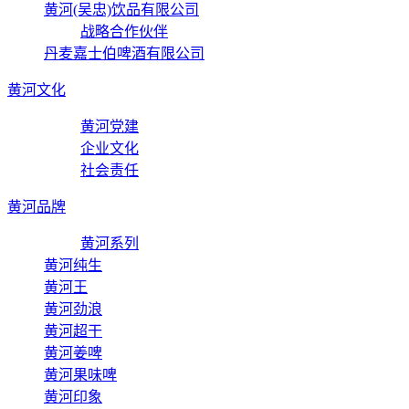
黄河(吴忠)饮品有限公司
战略合作伙伴
丹麦嘉士伯啤酒有限公司
黄河文化
黄河党建
企业文化
社会责任
黄河品牌
黄河系列
黄河纯生
黄河王
黄河劲浪
黄河超干
黄河姜啤
黄河果味啤
黄河印象